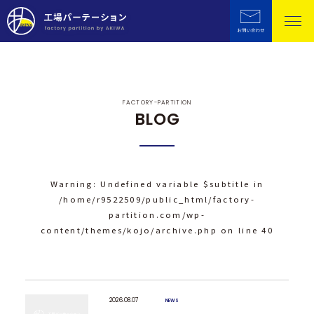
FACTORY-PARTITION
BLOG
Warning
: Undefined variable $subtitle in
/home/r9522509/public_html/factory-
partition.com/wp-
content/themes/kojo/archive.php
on line
40
2026.08.07
NEWS