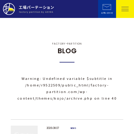
FACTORY-PARTITION
BLOG
Warning
: Undefined variable $subtitle in
/home/r9522509/public_html/factory-
partition.com/wp-
content/themes/kojo/archive.php
on line
40
2026.08.07
NEWS