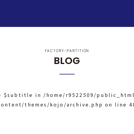
FACTORY-PARTITION
BLOG
e $subtitle in
/home/r9522509/public_html
content/themes/kojo/archive.php
on line
4