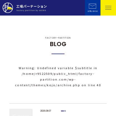
FACTORY-PARTITION
BLOG
Warning
: Undefined variable $subtitle in
/home/r9522509/public_html/factory-
partition.com/wp-
content/themes/kojo/archive.php
on line
40
2026.08.07
NEWS