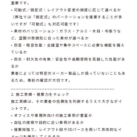
重要です。
• 可動式／固定式：レイアウト変更の頻度に応じて選べるか
（弊社では「固定式」のパーテーションを提案することが多
いですが「可動式」も対応可能です）
• 素材のバリエーション：ガラス・アルミ・木目・布張りな
ど、空間の雰囲気に合った素材が選べるか
• 防音・吸音性能：会議室や集中スペースに必要な機能を備え
ているか
• 防炎・耐久性の有無：安全性や長期使用を見越した性能があ
るか
業者によっては特定のメーカー製品しか扱っていないこともあ
るため、事前の確認が大切です。
________________________________________
2. 施工実績・提案力をチェック
施工実績は、その業者の信頼性を判断するうえで大きなポイ
ントです。
• オフィスや事務所向けの施工事例が豊富か
• 自社の規模や目的に近い事例があるか
• 提案段階で、レイアウト図や3Dパースを用いて具体的なイ
メージを提示してくれるか