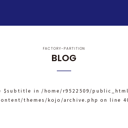
FACTORY-PARTITION
BLOG
e $subtitle in
/home/r9522509/public_html
content/themes/kojo/archive.php
on line
4